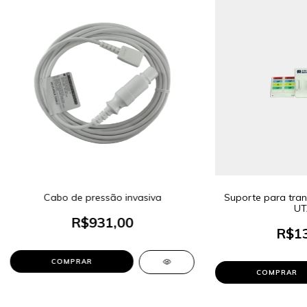
Cabo de pressão invasiva
Suporte para tran
UT
R$931,00
R$13