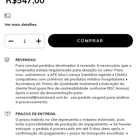
R$547,00
Ver mais detalhes
REVENDAS:
Para concluir pedidos destinados à revenda, é necessário que o
comprador esteja regularizado para atuação no setor. Para
isso, solicitamos: • AFE e/ou Licença Sanitária vigente • CNAEs
compatíveis com comércio de produtos médico-hospitalares •
Assinatura do Termo de Qualidade Instramed • Indicação do
cliente final (para fins de rastreabilidade conforme RDC Anvisa)
Após o envio da documentação para
comercial@instramed.com.br
, seu pedido seguirá para análise
e processamento.
PRAZOS DE ENTREGA:
O prazo exibido no site representa o máximo estimado, pois
inclui a possibilidade de produção do equipamento. • Se houver
estoque: o pedido é processado em até 5 dias úteis após a
confirmação do pagamento + prazo do transporte escolhido. •