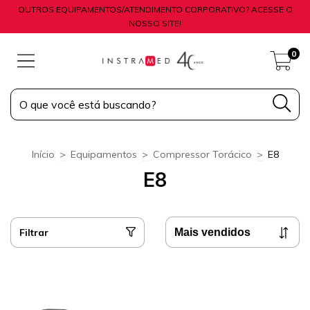
OUTROS EQUIPAMENTOS/ATENDIMENTO CORPORATIVO? ACESSE O
NOSSO SITE!
0
Início
>
Equipamentos
>
Compressor Torácico
>
E8
E8
Filtrar