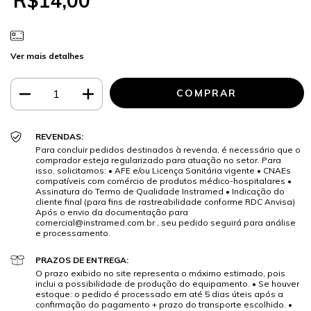
R$14,00
Ver mais detalhes
REVENDAS:
Para concluir pedidos destinados à revenda, é necessário que o
comprador esteja regularizado para atuação no setor. Para
isso, solicitamos: • AFE e/ou Licença Sanitária vigente • CNAEs
compatíveis com comércio de produtos médico-hospitalares •
Assinatura do Termo de Qualidade Instramed • Indicação do
cliente final (para fins de rastreabilidade conforme RDC Anvisa)
Após o envio da documentação para
comercial@instramed.com.br
, seu pedido seguirá para análise
e processamento.
PRAZOS DE ENTREGA:
O prazo exibido no site representa o máximo estimado, pois
inclui a possibilidade de produção do equipamento. • Se houver
estoque: o pedido é processado em até 5 dias úteis após a
confirmação do pagamento + prazo do transporte escolhido. •