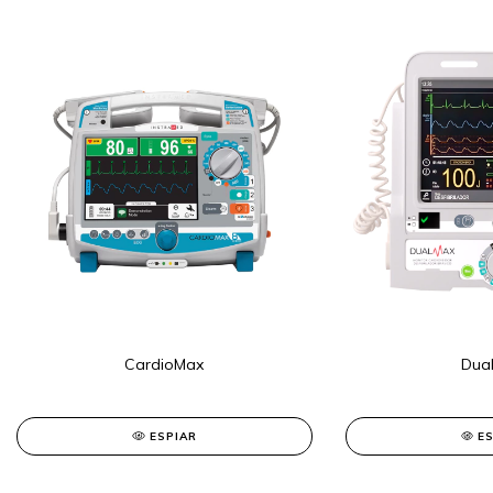
Dua
CardioMax
E
ESPIAR