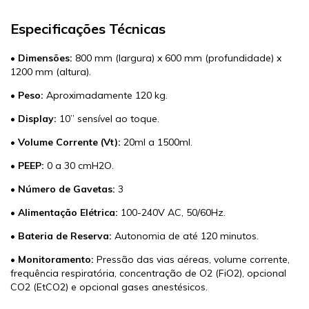
Especificações Técnicas
•
Dimensões:
800 mm (largura) x 600 mm (profundidade) x
1200 mm (altura).
•
Peso:
Aproximadamente 120 kg.
•
Display:
10” sensível ao toque.
•
Volume Corrente (Vt):
20ml a 1500ml.
•
PEEP:
0 a 30 cmH2O.
•
Número de Gavetas:
3
•
Alimentação Elétrica:
100-240V AC, 50/60Hz.
•
Bateria de Reserva:
Autonomia de até 120 minutos.
•
Monitoramento:
Pressão das vias aéreas, volume corrente,
frequência respiratória, concentração de O2 (FiO2), opcional
CO2 (EtCO2) e opcional gases anestésicos.