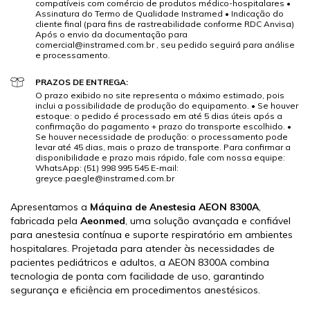
compatíveis com comércio de produtos médico-hospitalares •
Assinatura do Termo de Qualidade Instramed • Indicação do
cliente final (para fins de rastreabilidade conforme RDC Anvisa)
Após o envio da documentação para
comercial@instramed.com.br
, seu pedido seguirá para análise
e processamento.
PRAZOS DE ENTREGA:
O prazo exibido no site representa o máximo estimado, pois
inclui a possibilidade de produção do equipamento. • Se houver
estoque: o pedido é processado em até 5 dias úteis após a
confirmação do pagamento + prazo do transporte escolhido. •
Se houver necessidade de produção: o processamento pode
levar até 45 dias, mais o prazo de transporte. Para confirmar a
disponibilidade e prazo mais rápido, fale com nossa equipe:
WhatsApp: (51) 998 995 545 E-mail:
greyce.paegle@instramed.com.br
Apresentamos a
Máquina de Anestesia AEON 8300A
,
fabricada pela
Aeonmed
, uma solução avançada e confiável
para anestesia contínua e suporte respiratório em ambientes
hospitalares. Projetada para atender às necessidades de
pacientes pediátricos e adultos, a AEON 8300A combina
tecnologia de ponta com facilidade de uso, garantindo
segurança e eficiência em procedimentos anestésicos.