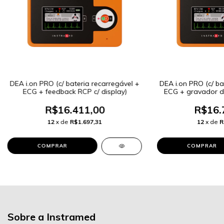
DEA i.on PRO (c/ bateria recarregável +
DEA i.on PRO (c/ ba
ECG + feedback RCP c/ display)
ECG + gravador d
feedback RCP
R$16.411,00
R$16.
12
x de
R$1.697,31
12
x de
R
Sobre a Instramed