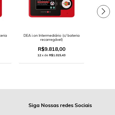
teria
DEA i.on Intermediário (c/ bateria
DEA i.on In
recarregável)
não recarre
RC
R$9.818,00
R$
12
x de
R$1.015,43
12
Siga Nossas redes Sociais