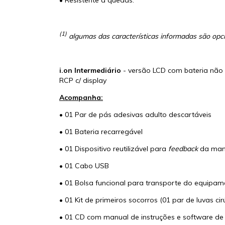
(1)
algumas das características informadas são opcio
i.on Intermediário
- versão LCD com bateria não
RCP c/ display
Acompanha:
• 01 Par de pás adesivas adulto descartáveis
• 01 Bateria recarregável
• 01 Dispositivo reutilizável para
feedback
da man
• 01 Cabo USB
• 01 Bolsa funcional para transporte do equipam
• 01 Kit de primeiros socorros (01 par de luvas c
• 01 CD com manual de instruções e software d