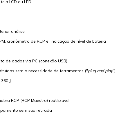
a tela LCD ou LED
erior análise
BPM, cronômetro de RCP e indicação de nível de bateria
to de dados via PC (conexão USB)
stituídas sem a necessidade de ferramentas ("
plug and play
")
 360 J
obra RCP (RCP Maestro) reutilizável
quipamento sem sua retirada