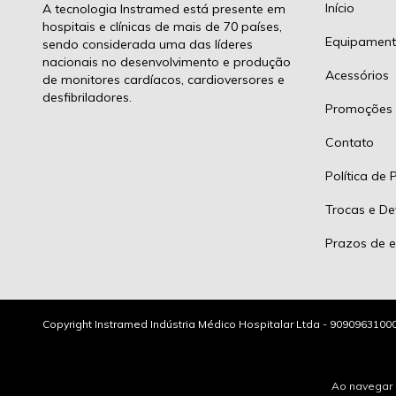
Início
A tecnologia Instramed está presente em
hospitais e clínicas de mais de 70 países,
Equipament
sendo considerada uma das líderes
nacionais no desenvolvimento e produção
Acessórios
de monitores cardíacos, cardioversores e
desfibriladores.
Promoções
Contato
Política de 
Trocas e De
Prazos de e
Copyright Instramed Indústria Médico Hospitalar Ltda - 90909631000
Ao navegar 