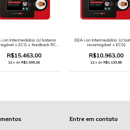
i.on Intermediário (c/ bateria
DEA i.on Intermediário (c/ ba
regável + ECG + feedback RCP
recarregável + ECG)
c/ display)
R$15.463,00
R$10.963,00
12
x de
R$1.599,26
12
x de
R$1.133,85
amentos
Entre em contato