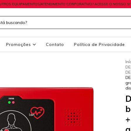
UTROS EQUIPAMENTOS/ATENDIMENTO CORPORATIVO? ACESSE O NOSSO SIT
Promoções
Contato
Política de Privacidade
Iní
DE
DE
DE
gr
di
D
b
+
a