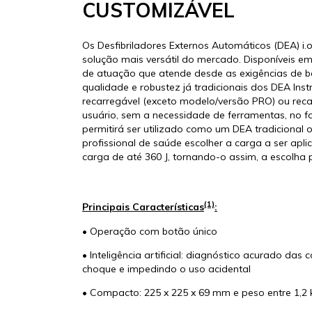
CUSTOMIZÁVEL
Os Desfibriladores Externos Automáticos (DEA) i
solução mais versátil do mercado. Disponíveis e
de atuação que atende desde as exigências de ba
qualidade e robustez já tradicionais dos DEA I
recarregável (exceto modelo/versão PRO) ou reca
usuário, sem a necessidade de ferramentas, no f
permitirá ser utilizado como um DEA tradicional 
profissional de saúde escolher a carga a ser ap
carga de até 360 J, tornando-o assim, a escolha
(1)
Principais Características
:
• Operação com botão único
• Inteligência artificial: diagnóstico acurado da
choque e impedindo o uso acidental
• Compacto: 225 x 225 x 69 mm e peso entre 1,2 k