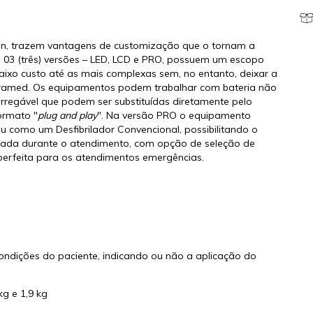
.on, trazem vantagens de customização que o tornam a
m 03 (três) versões – LED, LCD e PRO, possuem um escopo
ixo custo até as mais complexas sem, no entanto, deixar a
nstramed. Os equipamentos podem trabalhar com bateria não
rregável que podem ser substituídas diretamente pelo
ormato "
plug and play
". Na versão PRO o equipamento
ou como um Desfibrilador Convencional, possibilitando o
licada durante o atendimento, com opção de seleção de
 perfeita para os atendimentos emergências.
s condições do paciente, indicando ou não a aplicação do
g e 1,9 kg