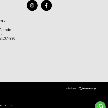
m.br
 Cidade
 -
88.137-290
de compra.