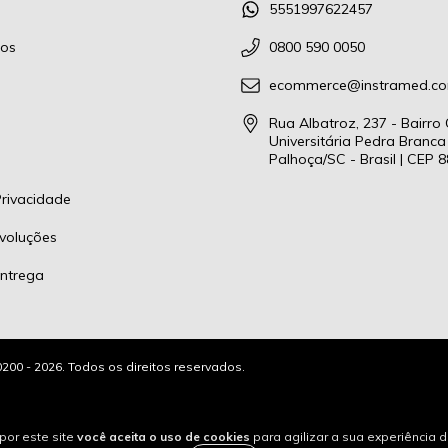
5551997622457
os
0800 590 0050
ecommerce@instramed.co
Rua Albatroz, 237 - Bairro
Universitária Pedra Branca
Palhoça/SC - Brasil | CEP 
Privacidade
voluções
ntrega
200 - 2026. Todos os direitos reservados.
por este site
você aceita o uso de cookies
para agilizar a sua experiência 