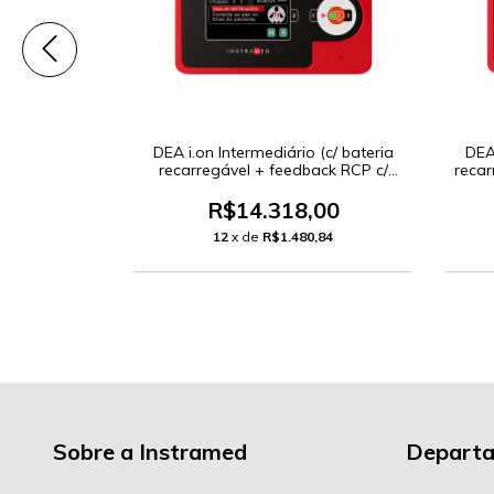
 (c/ bateria
DEA i.on Intermediário (c/ bateria
DEA 
 + ECG)
recarregável + feedback RCP c/
recar
display)
00
R$14.318,00
,77
12
x de
R$1.480,84
Sobre a Instramed
Depart