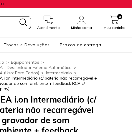
E!
0
Atendimento
Minha conta
Meu carrinho
Trocas e Devoluções
Prazos de entrega
cio
>
Equipamentos
>
A - Desfibrilador Externo Automático
>
A (Uso: Para Todos)
>
Intermediário
>
A i.on Intermediário (c/ bateria não recarregável +
avador de som ambiente + feedback RCP c/
splay)
EA i.on Intermediário (c/
ateria não recarregável
 gravador de som
mbiente + feedback