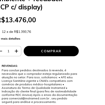
CP c/ display)
R$13.476,00
12
x de
R$1.393,76
 mais detalhes
REVENDAS:
Para concluir pedidos destinados à revenda, é
necessário que o comprador esteja regularizado para
atuação no setor. Para isso, solicitamos: • AFE e/ou
Licença Sanitária vigente • CNAEs compatíveis com
comércio de produtos médico-hospitalares •
Assinatura do Termo de Qualidade Instramed •
Indicação do cliente final (para fins de rastreabilidade
conforme RDC Anvisa) Após o envio da documentação
para
comercial@instramed.com.br
, seu pedido
seguirá para análise e processamento.