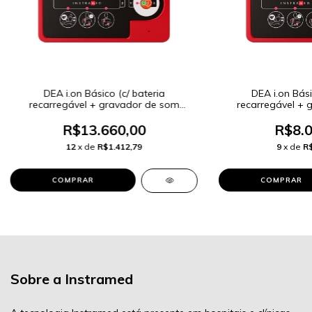
DEA i.on Básico (c/ bateria
DEA i.on Bási
recarregável + gravador de som
recarregável + 
ambiente + feedback RCP c/ display)
ambi
R$13.660,00
R$8.0
12
x de
R$1.412,79
9
x de
R$
Sobre a Instramed