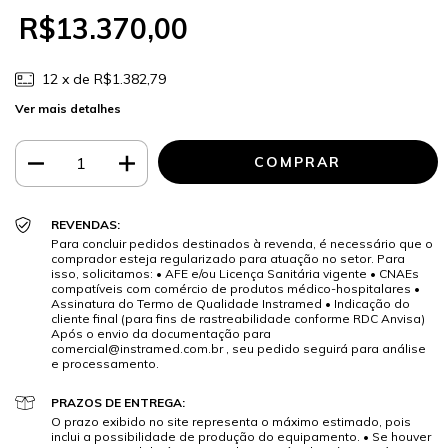
R$13.370,00
12
x de
R$1.382,79
Ver mais detalhes
REVENDAS:
Para concluir pedidos destinados à revenda, é necessário que o
comprador esteja regularizado para atuação no setor. Para
isso, solicitamos: • AFE e/ou Licença Sanitária vigente • CNAEs
compatíveis com comércio de produtos médico-hospitalares •
Assinatura do Termo de Qualidade Instramed • Indicação do
cliente final (para fins de rastreabilidade conforme RDC Anvisa)
Após o envio da documentação para
comercial@instramed.com.br
, seu pedido seguirá para análise
e processamento.
PRAZOS DE ENTREGA:
O prazo exibido no site representa o máximo estimado, pois
inclui a possibilidade de produção do equipamento. • Se houver